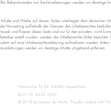
r. Bei Bekanntwerden von Rechtsverletzungen werden wir derartige L
en Inhalte und Werke auf diesen Seiten unterliegen dem deutschen Urh
t der Verwertung außerhalb der Grenzen des Urheberrechtes bedürfen
wnloads und Kopien dieser Seite sind nur für den privaten, nicht kom
Betreiber erstellt wurden, werden die Urheberrechte Dritter beachtet. 
rotzdem auf eine Urheberrechtsverletzung aufmerksam werden, bitten
sverletzungen werden wir derartige Inhalte umgehend entfernen.
Hambacher Tal 84, 64646 Heppenheim
Tel 0176. 8454 3600
© 2018 by Maison du Martin. Proudly created with
Wi