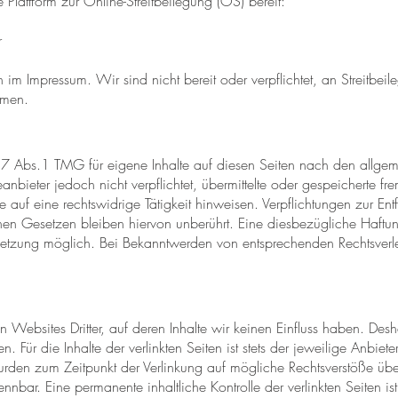
 Plattform zur Online-Streitbeilegung (OS) bereit:
r
im Impressum. Wir sind nicht bereit oder verpflichtet, an Streitbeil
hmen.
 7 Abs.1 TMG für eigene Inhalte auf diesen Seiten nach den allge
nbieter jedoch nicht verpflichtet, übermittelte oder gespeicherte 
auf eine rechtswidrige Tätigkeit hinweisen. Verpflichtungen zur E
en Gesetzen bleiben hiervon unberührt. Eine diesbezügliche Haftung
erletzung möglich. Bei Bekanntwerden von entsprechenden Rechtsverl
n Websites Dritter, auf deren Inhalte wir keinen Einfluss haben. Des
Für die Inhalte der verlinkten Seiten ist stets der jeweilige Anbiete
wurden zum Zeitpunkt der Verlinkung auf mögliche Rechtsverstöße übe
ennbar. Eine permanente inhaltliche Kontrolle der verlinkten Seiten i